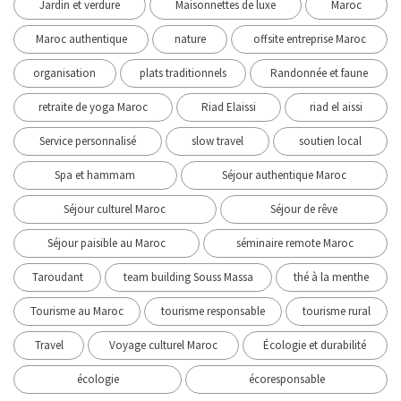
Jardin et verdure
Maisonnettes de luxe
Maroc
Maroc authentique
nature
offsite entreprise Maroc
organisation
plats traditionnels
Randonnée et faune
retraite de yoga Maroc
Riad Elaissi
riad el aissi
Service personnalisé
slow travel
soutien local
Spa et hammam
Séjour authentique Maroc
Séjour culturel Maroc
Séjour de rêve
Séjour paisible au Maroc
séminaire remote Maroc
Taroudant
team building Souss Massa
thé à la menthe
Tourisme au Maroc
tourisme responsable
tourisme rural
Travel
Voyage culturel Maroc
Écologie et durabilité
écologie
écoresponsable