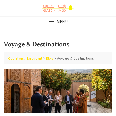
Skip
to
content
MENU
Voyage & Destinations
>
>
Voyage & Destinations
Riad El Aissi Taroudant
Blog