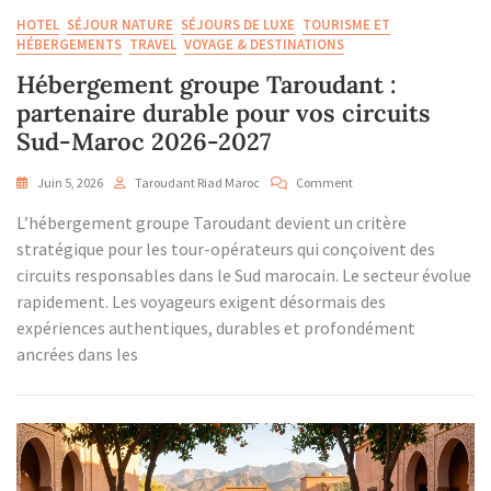
HOTEL
SÉJOUR NATURE
SÉJOURS DE LUXE
TOURISME ET
HÉBERGEMENTS
TRAVEL
VOYAGE & DESTINATIONS
Hébergement groupe Taroudant :
partenaire durable pour vos circuits
Sud-Maroc 2026-2027
On
Juin 5, 2026
Taroudant Riad Maroc
Comment
Hébergement
L’hébergement groupe Taroudant devient un critère
Groupe
Taroudant
stratégique pour les tour-opérateurs qui conçoivent des
:
circuits responsables dans le Sud marocain. Le secteur évolue
Partenaire
rapidement. Les voyageurs exigent désormais des
Durable
expériences authentiques, durables et profondément
Pour
Vos
ancrées dans les
Circuits
Sud-
Maroc
2026-
2027