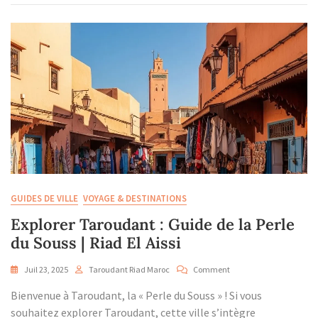
La
Destination
Premium
Des
Équipes
100
%
Remote
GUIDES DE VILLE
VOYAGE & DESTINATIONS
Explorer Taroudant : Guide de la Perle
du Souss | Riad El Aissi
On
Juil 23, 2025
Taroudant Riad Maroc
Comment
Explorer
Bienvenue à Taroudant, la « Perle du Souss » ! Si vous
Taroudant
:
souhaitez explorer Taroudant, cette ville s’intègre