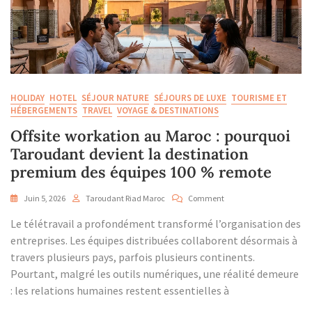
HOLIDAY
HOTEL
SÉJOUR NATURE
SÉJOURS DE LUXE
TOURISME ET
HÉBERGEMENTS
TRAVEL
VOYAGE & DESTINATIONS
Offsite workation au Maroc : pourquoi
Taroudant devient la destination
premium des équipes 100 % remote
On
Juin 5, 2026
Taroudant Riad Maroc
Comment
Offsite
Le télétravail a profondément transformé l’organisation des
Workation
Au
entreprises. Les équipes distribuées collaborent désormais à
Maroc
travers plusieurs pays, parfois plusieurs continents.
:
Pourtant, malgré les outils numériques, une réalité demeure
Pourquoi
: les relations humaines restent essentielles à
Taroudant
Devient