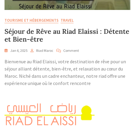
TOURISME ET HÉBERGEMENTS
TRAVEL
Séjour de Rêve au Riad Elaissi : Détente
et Bien-être
On
Jan 6, 2025
Riad Maroc
Comment
Séjour
Bienvenue au Riad Elaissi, votre destination de rêve pour un
De
Rêve
séjour alliant détente, bien-être, et relaxation au cœur du
Au
Maroc. Niché dans un cadre enchanteur, notre riad offre une
Riad
expérience unique où le confort rencontre
Elaissi
:
Détente
Et
Bien-
Être