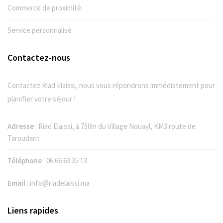
Commerce de proximité
Service personnalisé
Contactez-nous
Contactez Riad Elaissi, nous vous répondrons immédiatement pour
planifier votre séjour !
Adresse
: Riad Elaissi, à 750m du Village Nouayl, KM3 route de
Taroudant
Téléphone
:
06 66 63 35 13
Email
:
info@riadelaissi.ma
Liens rapides