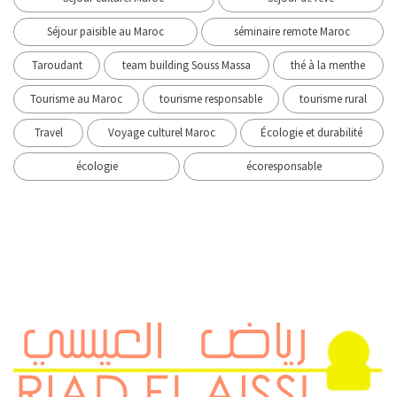
Séjour paisible au Maroc
séminaire remote Maroc
Taroudant
team building Souss Massa
thé à la menthe
Tourisme au Maroc
tourisme responsable
tourisme rural
Travel
Voyage culturel Maroc
Écologie et durabilité
écologie
écoresponsable