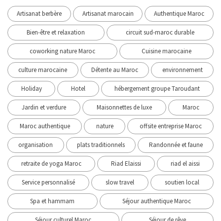
Artisanat berbère
Artisanat marocain
Authentique Maroc
Bien-être et relaxation
circuit sud-maroc durable
coworking nature Maroc
Cuisine marocaine
culture marocaine
Détente au Maroc
environnement
Holiday
Hotel
hébergement groupe Taroudant
Jardin et verdure
Maisonnettes de luxe
Maroc
Maroc authentique
nature
offsite entreprise Maroc
organisation
plats traditionnels
Randonnée et faune
retraite de yoga Maroc
Riad Elaissi
riad el aissi
Service personnalisé
slow travel
soutien local
Spa et hammam
Séjour authentique Maroc
Séjour culturel Maroc
Séjour de rêve