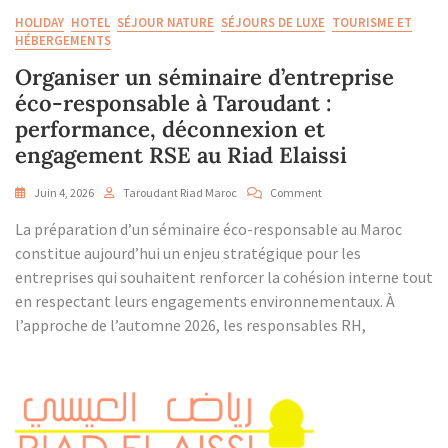
HOLIDAY
HOTEL
SÉJOUR NATURE
SÉJOURS DE LUXE
TOURISME ET
HÉBERGEMENTS
Organiser un séminaire d’entreprise
éco-responsable à Taroudant :
performance, déconnexion et
engagement RSE au Riad Elaissi
On
Juin 4, 2026
Taroudant Riad Maroc
Comment
Organiser
La préparation d’un séminaire éco-responsable au Maroc
Un
Séminaire
constitue aujourd’hui un enjeu stratégique pour les
D’entreprise
entreprises qui souhaitent renforcer la cohésion interne tout
Éco-
en respectant leurs engagements environnementaux. À
Responsable
l’approche de l’automne 2026, les responsables RH,
À
Taroudant
:
Performance,
Déconnexion
Et
Engagement