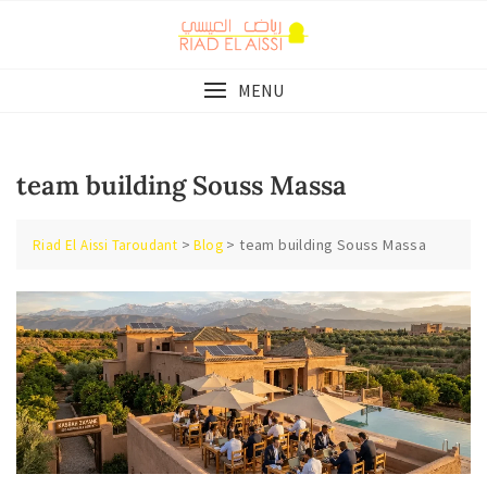
Skip
to
content
MENU
team building Souss Massa
>
>
team building Souss Massa
Riad El Aissi Taroudant
Blog