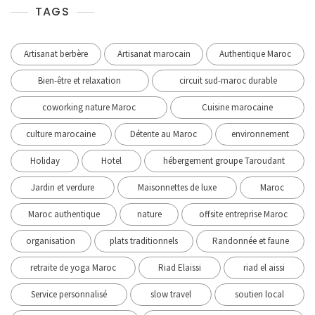
TAGS
Artisanat berbère
Artisanat marocain
Authentique Maroc
Bien-être et relaxation
circuit sud-maroc durable
coworking nature Maroc
Cuisine marocaine
culture marocaine
Détente au Maroc
environnement
Holiday
Hotel
hébergement groupe Taroudant
Jardin et verdure
Maisonnettes de luxe
Maroc
Maroc authentique
nature
offsite entreprise Maroc
organisation
plats traditionnels
Randonnée et faune
retraite de yoga Maroc
Riad Elaissi
riad el aissi
Service personnalisé
slow travel
soutien local