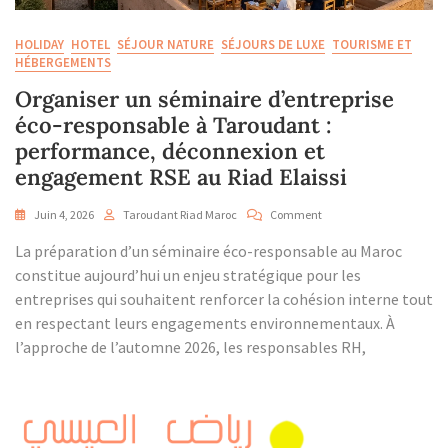
HOLIDAY
HOTEL
SÉJOUR NATURE
SÉJOURS DE LUXE
TOURISME ET
HÉBERGEMENTS
Organiser un séminaire d’entreprise
éco-responsable à Taroudant :
performance, déconnexion et
engagement RSE au Riad Elaissi
On
Juin 4, 2026
Taroudant Riad Maroc
Comment
Organiser
La préparation d’un séminaire éco-responsable au Maroc
Un
Séminaire
constitue aujourd’hui un enjeu stratégique pour les
D’entreprise
entreprises qui souhaitent renforcer la cohésion interne tout
Éco-
en respectant leurs engagements environnementaux. À
Responsable
l’approche de l’automne 2026, les responsables RH,
À
Taroudant
:
Performance,
Déconnexion
Et