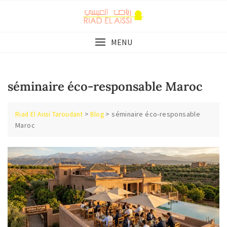
Skip
to
content
MENU
séminaire éco-responsable Maroc
>
>
séminaire éco-responsable
Riad El Aissi Taroudant
Blog
Maroc