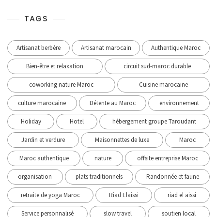
TAGS
Artisanat berbère
Artisanat marocain
Authentique Maroc
Bien-être et relaxation
circuit sud-maroc durable
coworking nature Maroc
Cuisine marocaine
culture marocaine
Détente au Maroc
environnement
Holiday
Hotel
hébergement groupe Taroudant
Jardin et verdure
Maisonnettes de luxe
Maroc
Maroc authentique
nature
offsite entreprise Maroc
organisation
plats traditionnels
Randonnée et faune
retraite de yoga Maroc
Riad Elaissi
riad el aissi
Service personnalisé
slow travel
soutien local