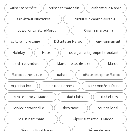
Artisanat berbère
Artisanat marocain
Authentique Maroc
Bien-être et relaxation
circuit sud-maroc durable
coworking nature Maroc
Cuisine marocaine
culture marocaine
Détente au Maroc
environnement
Holiday
Hotel
hébergement groupe Taroudant
Jardin et verdure
Maisonnettes de luxe
Maroc
Maroc authentique
nature
offsite entreprise Maroc
organisation
plats traditionnels
Randonnée et faune
retraite de yoga Maroc
Riad Elaissi
riad el aissi
Service personnalisé
slow travel
soutien local
Spa et hammam
Séjour authentique Maroc
Séjour culturel Maroc
Séjour de rêve