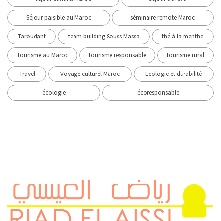
Séjour paisible au Maroc
séminaire remote Maroc
Taroudant
team building Souss Massa
thé à la menthe
Tourisme au Maroc
tourisme responsable
tourisme rural
Travel
Voyage culturel Maroc
Écologie et durabilité
écologie
écoresponsable