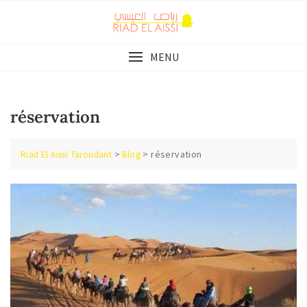
Skip
to
content
MENU
réservation
>
>
réservation
Riad El Aissi Taroudant
Blog