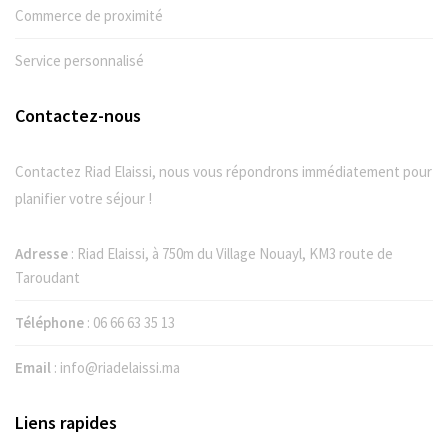
Commerce de proximité
Service personnalisé
Contactez-nous
Contactez Riad Elaissi, nous vous répondrons immédiatement pour
planifier votre séjour !
Adresse
: Riad Elaissi, à 750m du Village Nouayl, KM3 route de
Taroudant
Téléphone
:
06 66 63 35 13
Email
:
info@riadelaissi.ma
Liens rapides