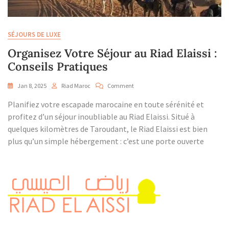
SÉJOURS DE LUXE
Organisez Votre Séjour au Riad Elaissi :
Conseils Pratiques
On
Jan 8, 2025
Riad Maroc
Comment
Organisez
Planifiez votre escapade marocaine en toute sérénité et
Votre
Séjour
profitez d’un séjour inoubliable au Riad Elaissi. Situé à
Au
quelques kilomètres de Taroudant, le Riad Elaissi est bien
Riad
plus qu’un simple hébergement : c’est une porte ouverte
Elaissi
:
Conseils
Pratiques