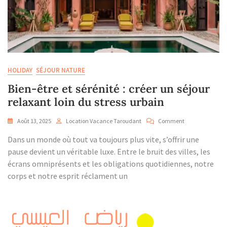
HOLIDAY
SÉJOUR NATURE
Bien-être et sérénité : créer un séjour
relaxant loin du stress urbain
On
Août 13, 2025
Location Vacance Taroudant
Comment
Bien-
Dans un monde où tout va toujours plus vite, s’offrir une
Être
Et
pause devient un véritable luxe. Entre le bruit des villes, les
Sérénité
écrans omniprésents et les obligations quotidiennes, notre
:
corps et notre esprit réclament un
Créer
Un
Séjour
Relaxant
Loin
Du