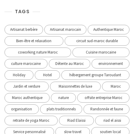
TAGS
Artisanat berbère
Artisanat marocain
Authentique Maroc
Bien-être et relaxation
circuit sud-maroc durable
coworking nature Maroc
Cuisine marocaine
culture marocaine
Détente au Maroc
environnement
Holiday
Hotel
hébergement groupe Taroudant
Jardin et verdure
Maisonnettes de luxe
Maroc
Maroc authentique
nature
offsite entreprise Maroc
organisation
plats traditionnels
Randonnée et faune
retraite de yoga Maroc
Riad Elaissi
riad el aissi
Service personnalisé
slow travel
soutien local