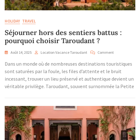
HOLIDAY
TRAVEL
Séjourner hors des sentiers battus :
pourquoi choisir Taroudant ?
On
Août 14, 2025
Location Vacance Taroudant
Comment
Séjourner
Dans un monde où de nombreuses destinations touristiques
Hors
Des
sont saturées par la foule, les files d’attente et le bruit
Sentiers
incessant, trouver un lieu préservé et authentique devient un
Battus
véritable privilège. Taroudant, souvent surnommée la Petite
:
Pourquoi
Choisir
Taroudant
?